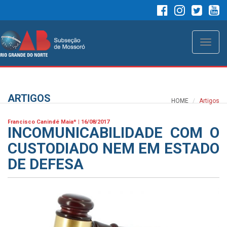
Toggle
naviga
ARTIGOS
HOME
Artigos
Francisco Canindé Maia* | 16/08/2017
INCOMUNICABILIDADE COM O
CUSTODIADO NEM EM ESTADO
DE DEFESA