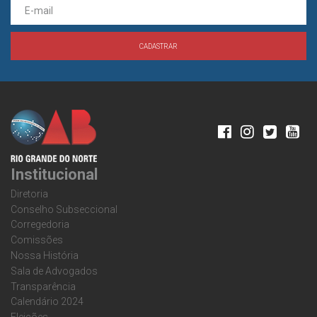
Institucional
Diretoria
Conselho Subseccional
Corregedoria
Comissões
Nossa História
Sala de Advogados
Transparência
Calendário 2024